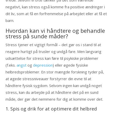
vrede. Selvom vi ofte tænker på det som værende
negativt, kan stress også komme fra positive ændringer i
dit liv, som at få en forfremmelse på arbejdet eller at få et
barn.
Hvordan kan vi håndtere og behandle
stress på sunde måder?
Stress tjener et vigtigt formål – det gør os i stand til at
reagere hurtigt på trusler og undgå fare. Men langvarig
udsættelse for stress kan føre til psykiske problemer
(f.eks.
angst
og
depression
) eller øgede fysiske
helbredsproblemer. En stor mængde forskning tyder på,
at øgede stressniveauer forstyrrer din evne til at
håndtere fysisk sygdom. Selvom ingen kan undgå noget
stress, kan du arbejde på at håndtere det på en sund
måde, der gør det nemmere for dig at komme over det.
1. Spis og drik for at optimere dit helbred