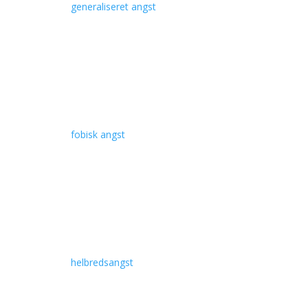
Læs om
generaliseret angst
Fobisk angst
er intens frygt for specifikke ting eller situationer, som
ofte behandles med terapi og eksponeringsterapi.
Læs om
fobisk angst
Helbredsangst
er en overdreven grad af bekymring om enten at være
eller blive syg. Behandling omfatter terapi.
Læs om
helbredsangst