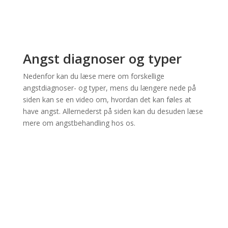
Angst diagnoser og typer
Nedenfor kan du læse mere om forskellige
angstdiagnoser- og typer, mens du længere nede på
siden kan se en video om, hvordan det kan føles at
have angst. Allernederst på siden kan du desuden læse
mere om angstbehandling hos os.
Generaliseret angst
indebærer vedvarende bekymring og fysiske
symptomer. Behandling omfatter terapi og motion.