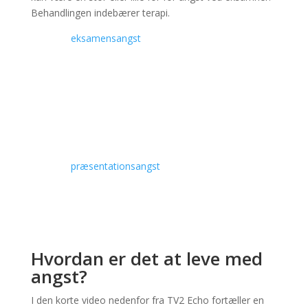
Behandlingen indebærer terapi.
Læs om
eksamensangst
Præsentationsangst
kan opstå når du skal præstere eller bare ved tanken.
Behandlingen sker ved hjælp af terapi.
Læs om
præsentationsangst
Hvordan er det at leve med
angst?
I den korte video nedenfor fra TV2 Echo fortæller en