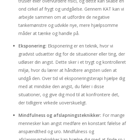
trusler eller overvurdere risici, og dette kan skabe en
ond cirkel af frygt og undgåelse. Gennem KAT kan vi
arbejde sammen om at udfordre de negative
tankemønstre og udvikle nye, mere hjælpsomme
måder at tænke og handle på.
Eksponering:
Eksponering er en teknik, hvor vi
gradvist udsætter dig for de situationer eller ting, der
udløser din angst. Dette sker i et trygt og kontrolleret
miljø, hvor du lærer at håndtere angsten uden at
undgå den. Over tid vil eksponeringsterapi hjælpe dig
med at mindske den angst, du føler i disse
situationer, og give dig mod til at konfrontere det,
der tidligere virkede uoverskueligt.
Mindfulness og afslapningsteknikker:
For mange
mennesker kan angst medføre en konstant følelse af
anspændthed og uro. Mindfulness og
afslapningsteknikker kan hjælpe dig med at finde ro i