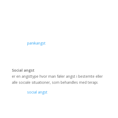
Panikangst
opstår ofte efter flere gentagne angstanfald. Der vil
udføres en behandlingsplan.
Læs om
panikangst
Social angst
er en angsttype hvor man føler angst i bestemte eller
alle sociale situationer, som behandles med terapi.
Læs om
social angst