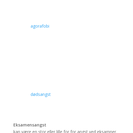
Agorafobi
indebærer blandt andet angst for større arealer.
Behandlingen omfatter både medicin og terapi.
Læs om
agorafobi
Dødsangst
er en frygt for døden eller tanker omkring døden.
Dødsangst behandles med terapi.
Læs om
dødsangst
Eksamensangst
kan være en stor eller lille for for angst ved eksamner.