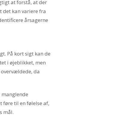
igt at forstå, at der
t det kan variere fra
entificere årsagerne
t. På kort sigt kan de
tet i øjeblikket, men
g overvældede, da
 og manglende
øre til en følelse af,
es mål.