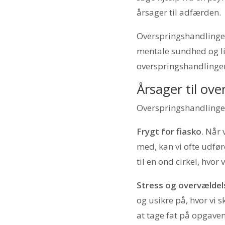
årsager til adfærden.
Overspringshandlinger
mentale sundhed og liv
overspringshandlinger,
Årsager til ov
Overspringshandlinger
Frygt for fiasko
. Når 
med, kan vi ofte udfør
til en ond cirkel, hvor
Stress og overvældel
og usikre på, hvor vi s
at tage fat på opgave