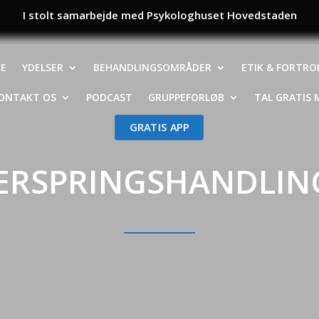
I stolt samarbejde med Psykologhuset Hovedstaden
NE
YDELSER
BEHANDLINGSOMRÅDER
ETIK & FORTRO
ONTAKT OS
PODCAST
GRUPPEFORLØB
TAL GRATIS M
GRATIS APP
ERSPRINGSHANDLIN