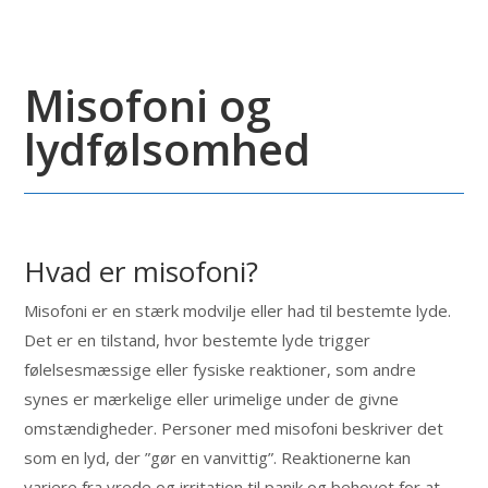
Misofoni og
lydfølsomhed
Hvad er misofoni?
Misofoni er en stærk modvilje eller had til bestemte lyde.
Det er en tilstand, hvor bestemte lyde trigger
følelsesmæssige eller fysiske reaktioner, som andre
synes er mærkelige eller urimelige under de givne
omstændigheder. Personer med misofoni beskriver det
som en lyd, der ”gør en vanvittig”. Reaktionerne kan
variere fra vrede og irritation til panik og behovet for at