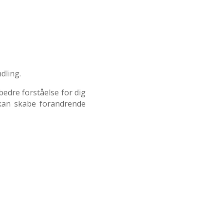
dling.
bedre forståelse for dig
i kan skabe forandrende