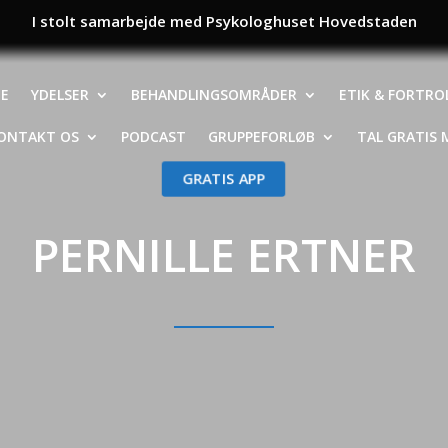
I stolt samarbejde med Psykologhuset Hovedstaden
NE
YDELSER
BEHANDLINGSOMRÅDER
ETIK & FORTRO
ONTAKT OS
PODCAST
GRUPPEFORLØB
TAL GRATIS M
GRATIS APP
PERNILLE ERTNER