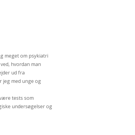
ig meget om psykiatri
g ved, hvordan man
jder ud fra
er jeg med unge og
 være tests som
giske undersøgelser og