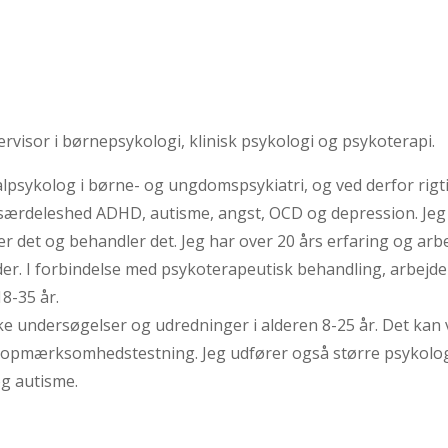
pervisor i børnepsykologi, klinisk psykologi og psykoterapi.
alpsykolog i børne- og ungdomspsykiatri, og ved derfor rigt
 i særdeleshed ADHD, autisme, angst, OCD og depression. Je
 det og behandler det. Jeg har over 20 års erfaring og arbe
r. I forbindelse med psykoterapeutisk behandling, arbejd
8-35 år.
ke undersøgelser og udredninger i alderen 8-25 år. Det kan
 opmærksomhedstestning. Jeg udfører også større psykolo
g autisme.