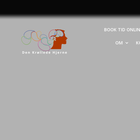
BOOK TID ONLI
OM
K