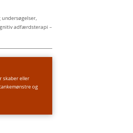
 undersøgelser,
gnitiv adfærdsterapi –
 skaber eller
e tankemønstre og